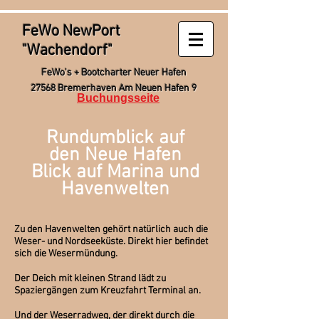
FeWo NewPort
"Wachendorf"
FeWo's + Bootcharter Neuer Hafen
27568 Bremerhaven
Am Neuen Hafen 9
Buchungsseite
Rundumblick auf
den Neue Hafen
Blick auf Marina und
Havenwelten
Zu den Havenwelten gehört natürlich auch die
Weser- und Nordseeküste. Direkt hier befindet
sich die Wesermündung.
Der Deich mit kleinen Strand lädt zu
Spaziergängen zum Kreuzfahrt Terminal an.
Und der Weserradweg, der direkt durch die