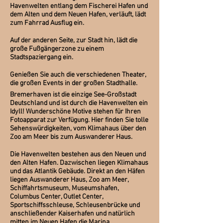
Havenwelten entlang dem Fischerei Hafen und
dem Alten und dem Neuen Hafen, verläuft, lädt
zum Fahrrad Ausflug ein.
Auf der anderen Seite, zur Stadt hin, lädt die
große Fußgängerzone zu einem
Stadtspaziergang ein.
Genießen Sie auch die verschiedenen Theater,
die großen Events in der großen Stadthalle.
Bremerhaven ist die einzige See-Großstadt
Deutschland und ist durch die Havenwelten ein
Idyll! Wunderschöne Motive stehen für Ihren
Fotoapparat zur Verfügung. Hier finden Sie tolle
Sehenswürdigkeiten, vom Klimahaus über den
Zoo am Meer bis zum Auswanderer Haus.
Die Havenwelten bestehen aus den Neuen und
den Alten Hafen. Dazwischen liegen Klimahaus
und das Atlantik Gebäude. Direkt an den Häfen
liegen Auswanderer Haus, Zoo am Meer,
Schiffahrtsmuseum, Museumshafen,
Columbus Center, Outlet Center,
Sportschiffsschleuse, Schleusenbrücke und
anschließender Kaiserhafen und natürlich
mitten im Neuen Hafen die Marina.