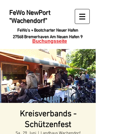
FeWo NewPort
"Wachendorf"
FeWo's + Bootcharter Neuer Hafen
27568 Bremerhaven
Am Neuen Hafen 9
Buchungsseite
Kreisverbands -
Schützenfest
Sa., 29. Juni
  |  
Landhaus Wachendorf